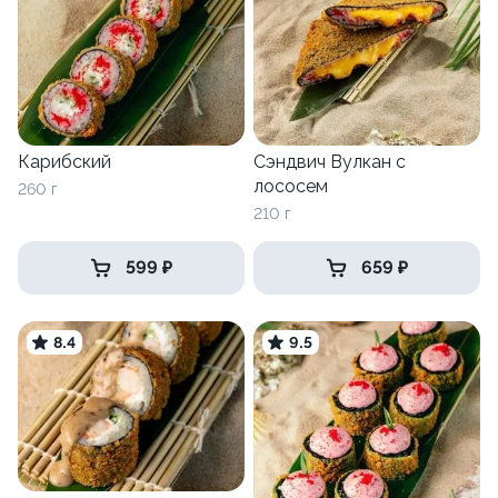
Карибский
Сэндвич Вулкан с
лососем
260 г
210 г
599 ₽
659 ₽
8.4
9.5