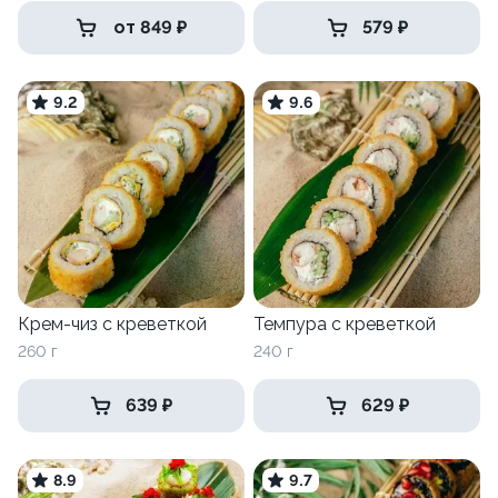
от 849 ₽
579 ₽
9.2
9.6
Крем-чиз с креветкой
Темпура с креветкой
260 г
240 г
639 ₽
629 ₽
8.9
9.7