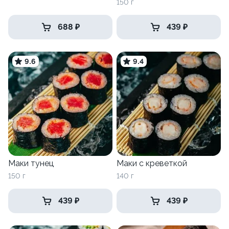
150 г
688 ₽
439 ₽
9.6
9.4
Маки тунец
Маки с креветкой
150 г
140 г
439 ₽
439 ₽