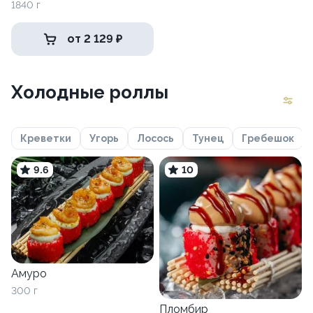
1840 г
от 2 129 ₽
Холодные роллы
Креветки
Угорь
Лосось
Тунец
Гребешок
9.6
10
Амуро
300 г
Пломбир