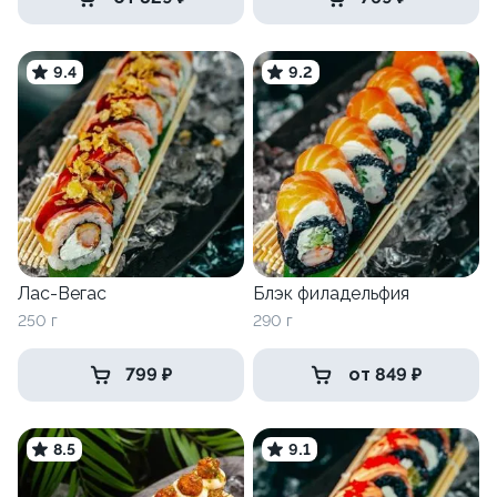
9.4
9.2
Лас-Вегас
Блэк филадельфия
250 г
290 г
799 ₽
от 849 ₽
8.5
9.1