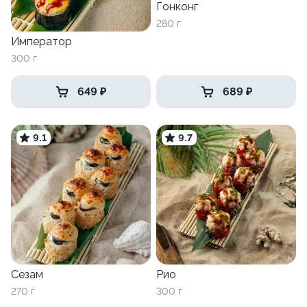
Гонконг
280 г
Император
300 г
649 ₽
689 ₽
9.1
9.7
Сезам
Рио
270 г
300 г