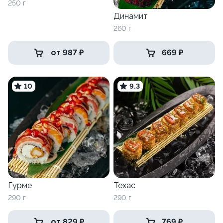
250 г
Динамит
260 г
от 987 ₽
669 ₽
10
9.3
Гурме
Техас
290 г
290 г
от 829 ₽
769 ₽