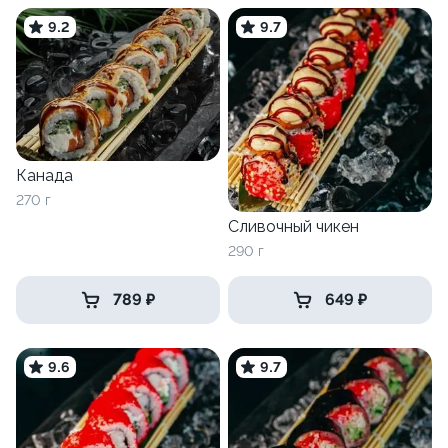
9.2
9.7
Канада
270 г
Сливочный чикен
290 г
789 ₽
649 ₽
9.6
9.7