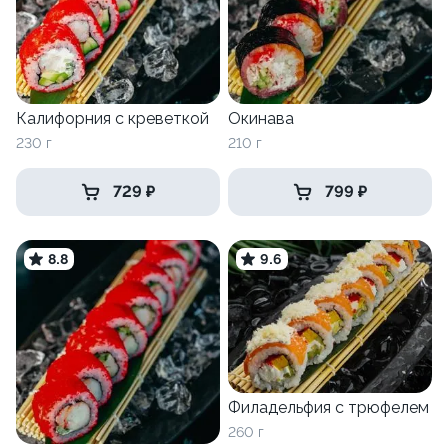
Калифорния с креветкой
Окинава
230 г
210 г
729 ₽
799 ₽
8.8
9.6
Филадельфия с трюфелем
260 г