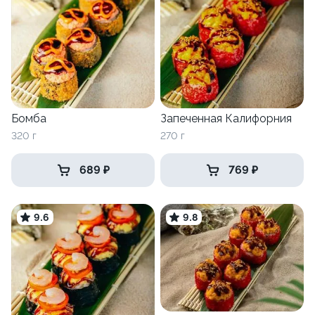
Бомба
Запеченная Калифорния
320 г
270 г
689 ₽
769 ₽
9.6
9.8