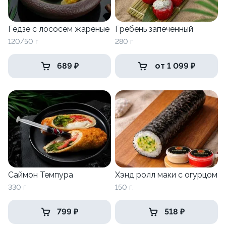
Гедзе с лососем жареные
Гребень запеченный
120/50 г
280 г
689 ₽
от 1 099 ₽
Саймон Темпура
Хэнд ролл маки с огурцом
330 г
150 г.
799 ₽
518 ₽