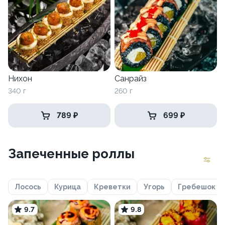
Нихон
Санрайз
340 г
260 г
789 ₽
699 ₽
Запеченные роллы
Лосось
Курица
Креветки
Угорь
Гребешок
9.7
9.8