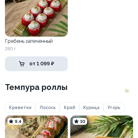
Гребень запеченный
280 г
от 1 099 ₽
Темпура роллы
Креветки
Лосось
Краб
Курица
Угорь
9.4
10