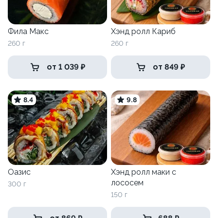
Фила Макс
Хэнд ролл Кариб
260 г
260 г
от 1 039 ₽
от 849 ₽
8.4
9.8
Оазис
Хэнд ролл маки с
лососем
300 г
150 г