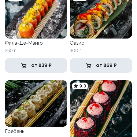
Фила-Де-Манго
Оазис
260 г
300 г
от 839 ₽
от 869 ₽
9.3
Гребень