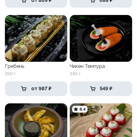
от 869 ₽
688 ₽
Гребень
Чикен Темпура
250 г
330 г
от 987 ₽
549 ₽
8.4