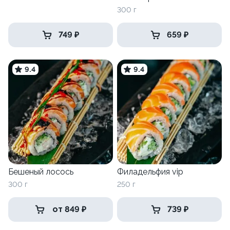
300 г
749 ₽
659 ₽
9.4
9.4
Бешеный лосось
Филадельфия vip
300 г
250 г
от 849 ₽
739 ₽