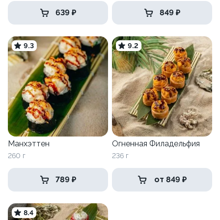
639 ₽
849 ₽
9.3
9.2
Манхэттен
Огненная Филадельфия
260 г
236 г
789 ₽
от 849 ₽
8.4