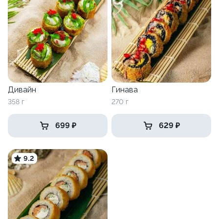
Дивайн
Гинава
358 г
270 г
699 ₽
629 ₽
9.2