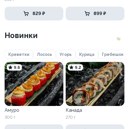
829 ₽
899 ₽
Новинки
Креветки
Лосось
Угорь
Курица
Гребешок
9.6
9.2
Амуро
Канада
300 г
270 г