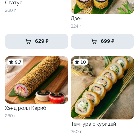
Статус
260 г
Дзен
324 г
629 ₽
699 ₽
9.7
10
Хэнд ролл Кариб
260 г
Темпура с курицей
250 г