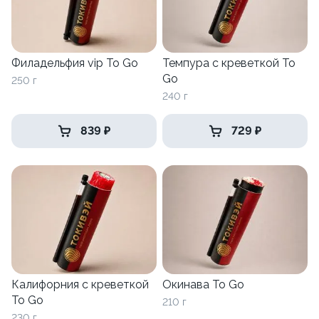
Филадельфия vip To Go
Темпура с креветкой To
Go
250 г
240 г
839 ₽
729 ₽
Калифорния с креветкой
Окинава To Go
To Go
210 г
230 г