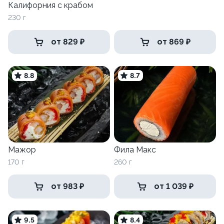
Калифорния с крабом
230 г
от 829 ₽
от 869 ₽
8.8
8.7
Мажор
Фила Макс
170 г
260 г
от 983 ₽
от 1 039 ₽
9.5
8.4