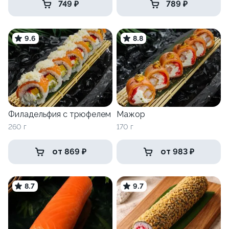
749 ₽
789 ₽
9.6
8.8
Филадельфия с трюфелем
Мажор
260 г
170 г
от 869 ₽
от 983 ₽
8.7
9.7