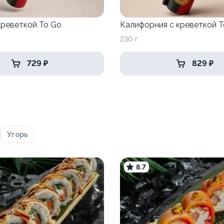
креветкой To Go
Калифорния с креветкой T
230 г
729 ₽
829 ₽
Угорь
8.7