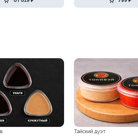
от 619 ₽
799 ₽
в
Тайский дуэт