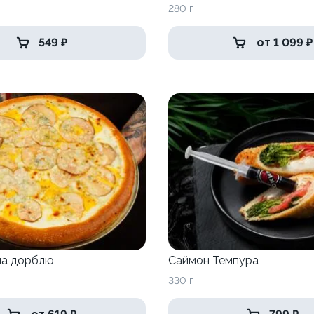
280 г
549 ₽
от 1 099 ₽
ша дорблю
Саймон Темпура
330 г