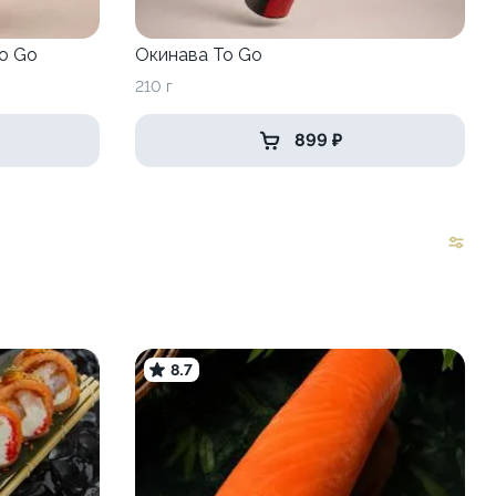
o Go
Окинава To Go
210 г
899 ₽
8.7