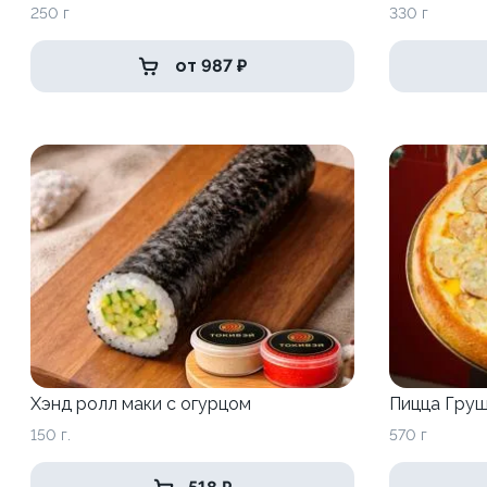
250 г
330 г
от 987 ₽
Хэнд ролл маки с огурцом
Пицца Гру
150 г.
570 г