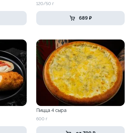
120/50 г
689 ₽
Пицца 4 сыра
600 г