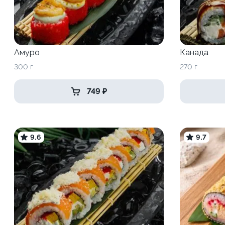
Амуро
Канада
300 г
270 г
749 ₽
9.6
9.7