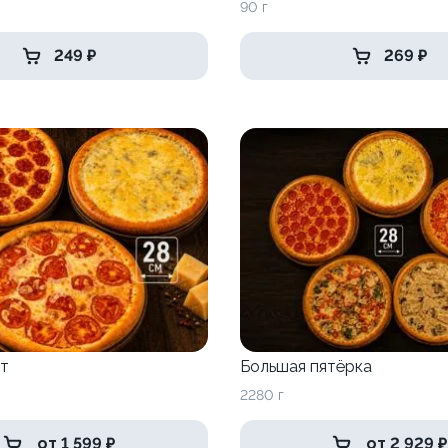
90 г
249 ₽
269 ₽
т
Большая пятёрка
2280 г
от 1 599 ₽
от 2 929 ₽