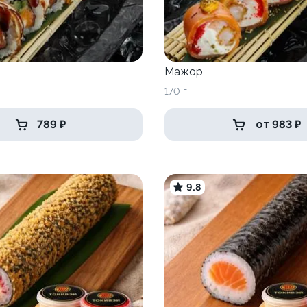
Мажор
170 г
789 ₽
от 983 ₽
9.8