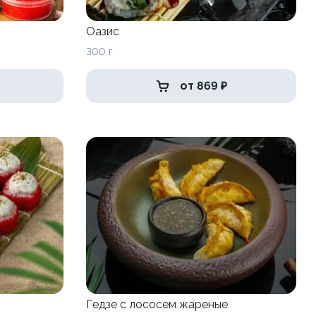
Оазис
300 г
от 869 ₽
Гедзе с лососем жареные