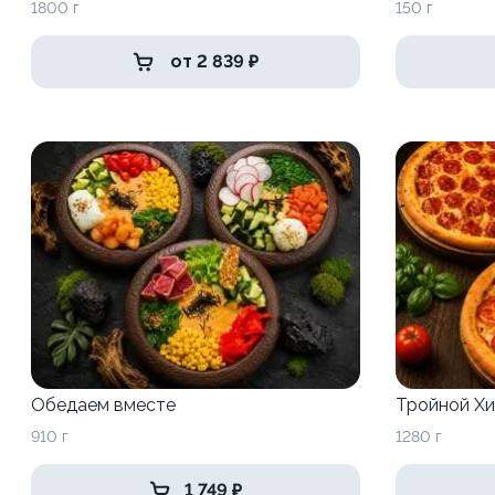
1800 г
150 г
от 2 839 ₽
Обедаем вместе
Тройной Хи
910 г
1280 г
1 749 ₽