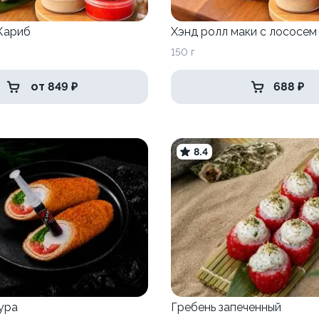
Кариб
Хэнд ролл маки с лососем
150 г
от 849 ₽
688 ₽
8.4
ура
Гребень запеченный