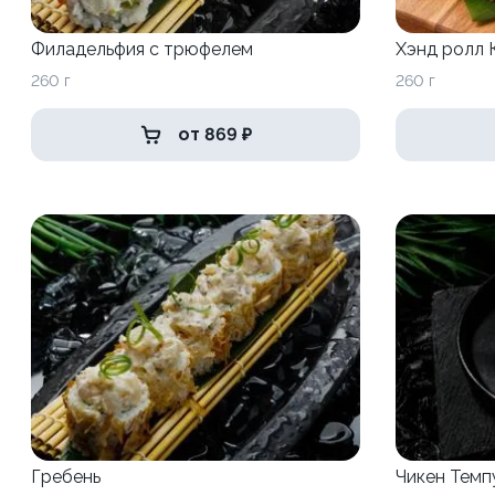
Филадельфия с трюфелем
Хэнд ролл 
260 г
260 г
от 869 ₽
Гребень
Чикен Темп