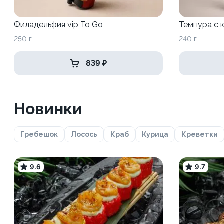
Филадельфия vip To Go
Темпура с 
250 г
240 г
839 ₽
Новинки
Гребешок
Лосось
Краб
Курица
Креветки
9.6
9.7