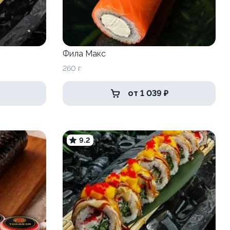
Фила Макс
260 г
от 1 039 ₽
9.2