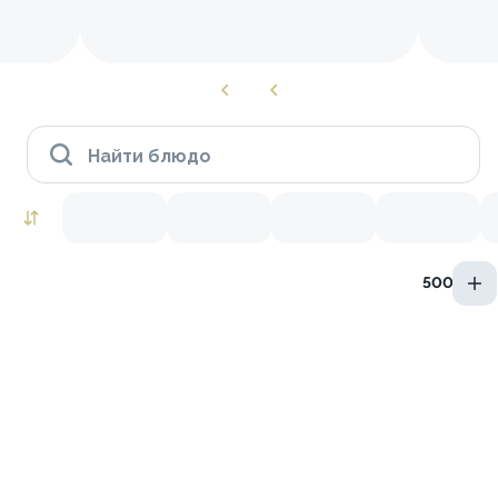
Найти блюдо
500 мл
Роллы to go
Креветки
Лосось
Тунец
Краб