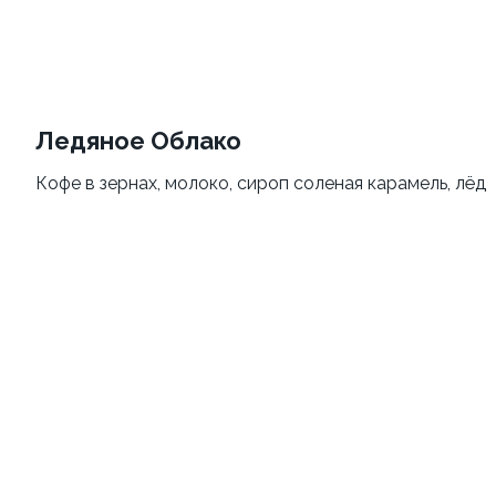
Филадельфия vip To Go
Темпура с креветкой To
Go
250 г
Ледяное Облако
240 г
Кофе в зернах, молоко, сироп соленая карамель, лёд
839 ₽
729 ₽
Калифорния с креветкой
Окинава To Go
To Go
210 г
230 г