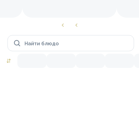
Найти блюдо
Роллы to go
Креветки
Лосось
Краб
Тунец