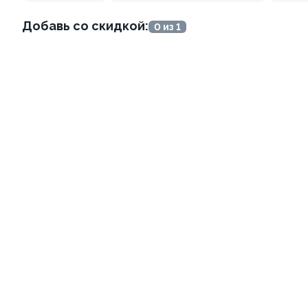
749 ₽
789 ₽
Добавь со скидкой:
0 из 1
8.7
9.6
Мажор
Филадельфия с трюфелем
170 г
260 г
от 983 ₽
от 869 ₽
8.7
9.7