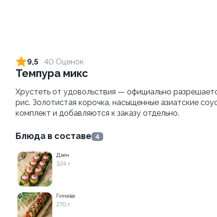
Филадельфия vip To Go
Темпура с креветкой To
Go
250 г
9,5
40 Оценок
240 г
Темпура микс
839 ₽
729 ₽
Хрустеть от удовольствия — официально разрешается
рис. Золотистая корочка, насыщенные азиатские соус
комплект и добавляются к заказу отдельно.
Блюда в составе
4
Дзен
324 г
Калифорния с креветкой
Окинава To Go
Гинава
To Go
270 г
210 г
230 г