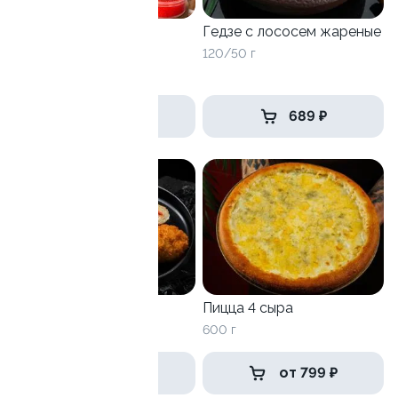
Хэнд ролл маки с
Гедзе с лососем жареные
лососем
120/50 г
150 г
688 ₽
689 ₽
Саймон Темпура
Пицца 4 сыра
330 г
600 г
799 ₽
от 799 ₽