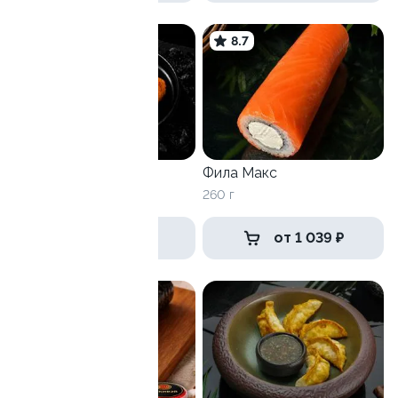
8.7
Чикен Темпура
Фила Макс
330 г
260 г
549 ₽
от 1 039 ₽
9.8