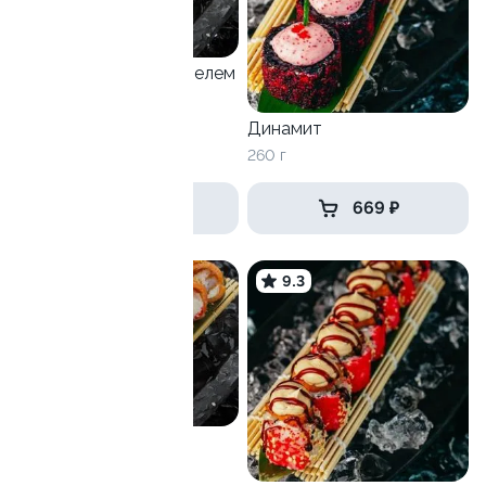
Филадельфия с трюфелем
260 г
Динамит
260 г
от 869 ₽
669 ₽
8.8
9.3
Мажор
170 г