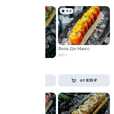
9.7
9.5
Фила-Де-Манго
260 г
Окинава
210 г
799 ₽
от 839 ₽
9.0