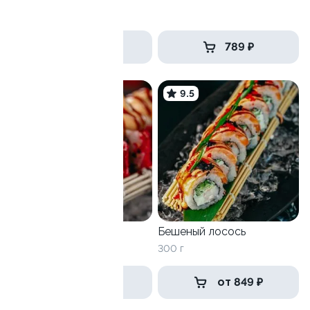
250 г
739 ₽
789 ₽
9.8
9.5
Пломбир
Бешеный лосось
300 г
300 г
659 ₽
от 849 ₽