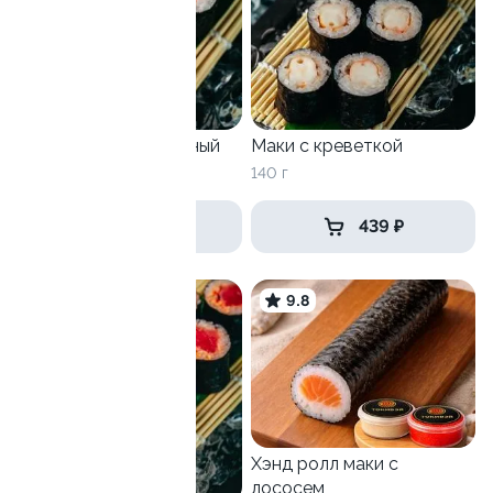
Маки лосось сливочный
Маки с креветкой
150 г
140 г
399 ₽
439 ₽
9.6
9.8
Хэнд ролл маки с
лососем