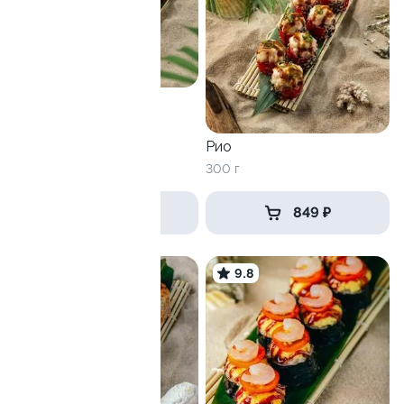
Гонконг
280 г
Рио
300 г
689 ₽
849 ₽
8.9
9.8