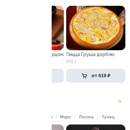
Хэнд ролл маки с огурцом
Пицца Груша дорблю
150 г.
570 г
518 ₽
от 619 ₽
Комбо
Курица
Креветки
Морс
Лосось
Тунец