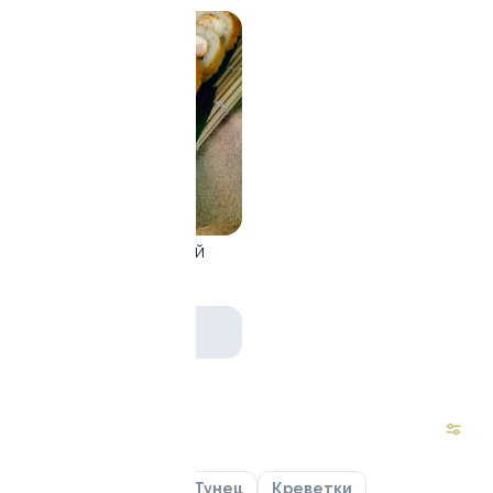
9.2
Крем-чиз с креветкой
260 г
639 ₽
Маки роллы
Лосось
Угорь
Тунец
Креветки