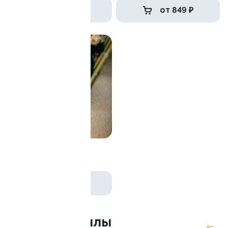
от 1 099 ₽
от 849 ₽
9.3
Манхэттен
260 г
789 ₽
Темпура роллы