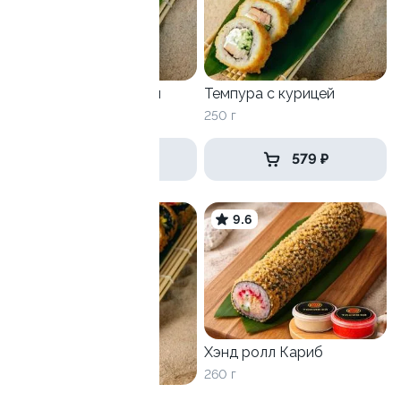
Темпура с креветкой
Темпура с курицей
240 г
250 г
629 ₽
579 ₽
9.7
9.6
Хэнд ролл Кариб
260 г
Гинава