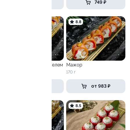
789 ₽
749 ₽
9.6
8.8
Филадельфия с трюфелем
Мажор
260 г
170 г
от 869 ₽
от 983 ₽
8.5