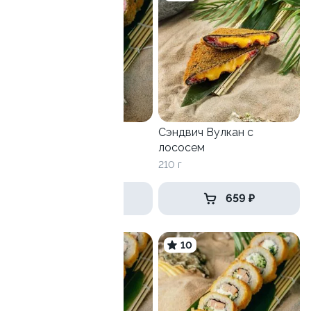
Карибский
Сэндвич Вулкан с
лососем
260 г
210 г
599 ₽
659 ₽
9.6
10