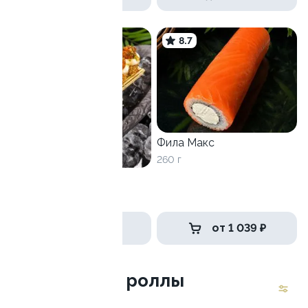
9.2
8.7
Фила Макс
260 г
Нихон
340 г
789 ₽
от 1 039 ₽
Запеченные роллы