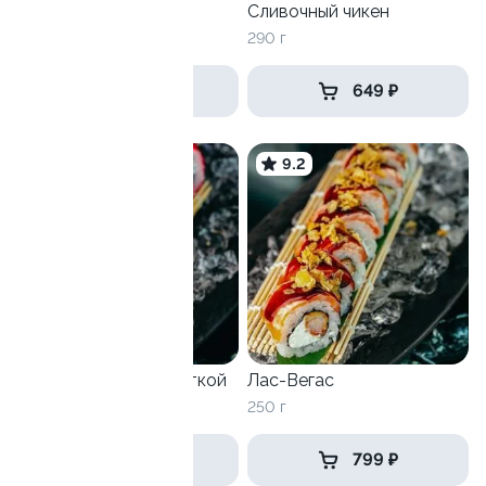
Сливочный чикен
290 г
от 983 ₽
649 ₽
8.8
9.2
Калифорния с креветкой
Лас-Вегас
230 г
250 г
729 ₽
799 ₽