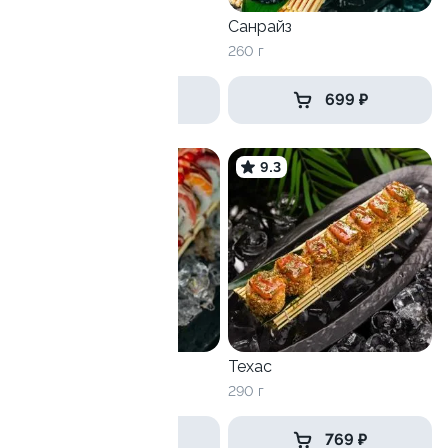
300 г
Санрайз
260 г
от 869 ₽
699 ₽
10
9.3
Гурме
Техас
290 г
290 г
от 829 ₽
769 ₽