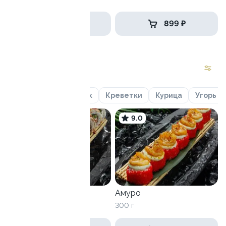
829 ₽
899 ₽
Новинки
Лосось
Гребешок
Креветки
Курица
Угорь
9.6
9.0
Канада
Амуро
270 г
300 г