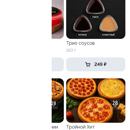
Тайский дуэт
Трио соусов
90 г
150 г
269 ₽
249 ₽
Идеально для компании
Тройной Хит