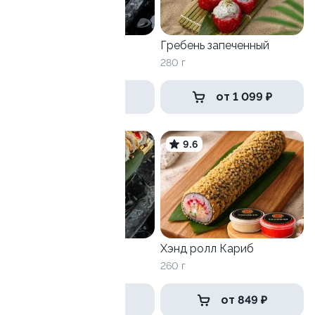
Гребень
Гребень запеченный
250 г
280 г
от 987 ₽
от 1 099 ₽
9.3
9.6
Оазис
Хэнд ролл Кариб
300 г
260 г
от 869 ₽
от 849 ₽