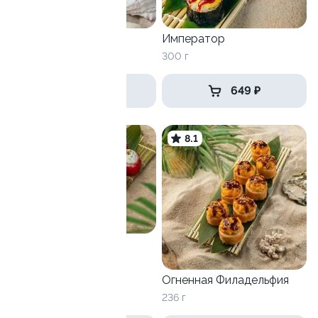
Сезам
Император
270 г
300 г
639 ₽
649 ₽
8.5
8.1
Гребень запеченный
280 г
Огненная Филадельфия
236 г