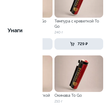
Филадельфия vip To Go
Темпура с креветкой To
Go
250 г
Унаги
240 г
839 ₽
729 ₽
Калифорния с креветкой
Окинава To Go
To Go
210 г
230 г