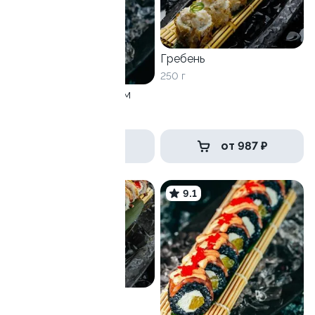
Гребень
250 г
Калифорния с крабом
230 г
от 829 ₽
от 987 ₽
9.3
9.1
Оазис