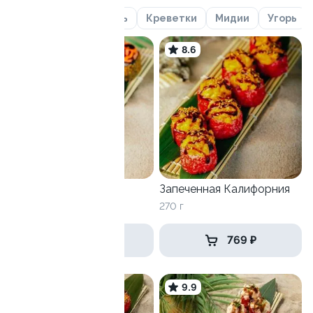
Гребешок
Лосось
Креветки
Мидии
Угорь
9.7
8.6
Бомба
Запеченная Калифорния
320 г
270 г
689 ₽
769 ₽
9.7
9.9