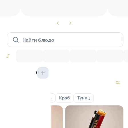
Найти блюдо
50 г
Роллы to go
Креветки
Лосось
Краб
Тунец