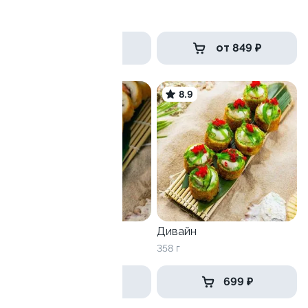
270 г
629 ₽
от 849 ₽
9.2
8.9
Темпура с лососем
Дивайн
250 г
358 г
649 ₽
699 ₽