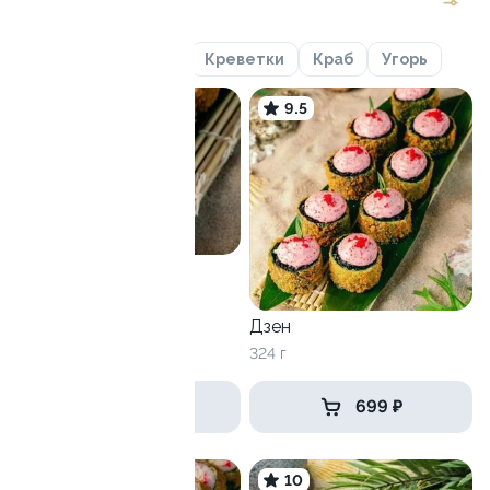
Курица
Лосось
Креветки
Краб
Угорь
8.5
9.5
Статус
260 г
Дзен
324 г
629 ₽
699 ₽
9.3
10