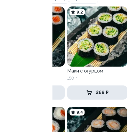
9.3
9.2
Маки с лососем
Маки с огурцом
150 г
150 г
469 ₽
269 ₽
9.1
9.4