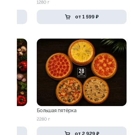
1280 г
от 1 599 ₽
Большая пятёрка
2280 г
от 2 929 ₽