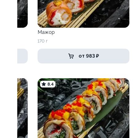
Мажор
170 г
от 983 ₽
8.4