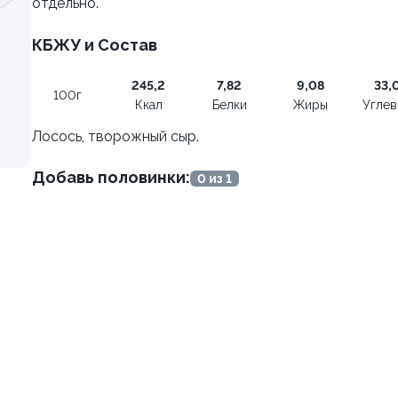
отдельно.
креветкой To Go
Калифорния с креветкой T
КБЖУ и Состав
230 г
245,2
7,82
9,08
33,
100г
Ккал
Белки
Жиры
Угле
729 ₽
829 ₽
Лосось, творожный сыр.
Добавь половинки:
0 из 1
Курица
9.6