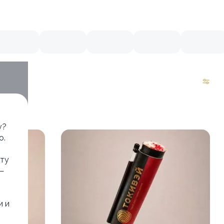
у?
о.
 ту
 —
и и