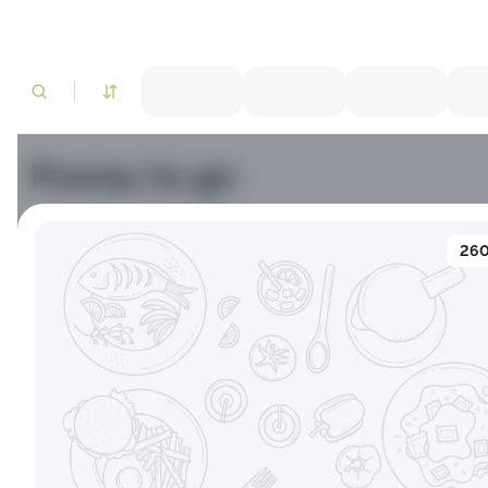
Роллы to go
Тунец
Лосось
Краб
Креветки
260