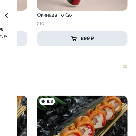
o Go
Окинава To Go
210 г
08
воды
899 ₽
8.8