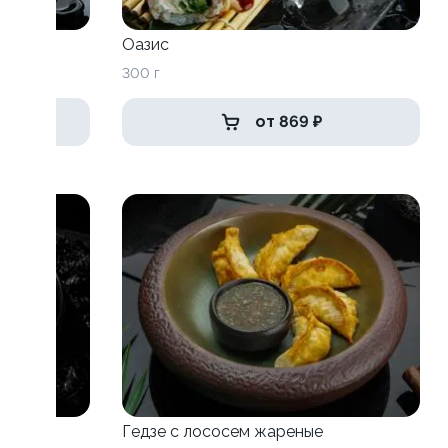
Оазис
300 г
от 869 ₽
Гедзе с лососем жареные