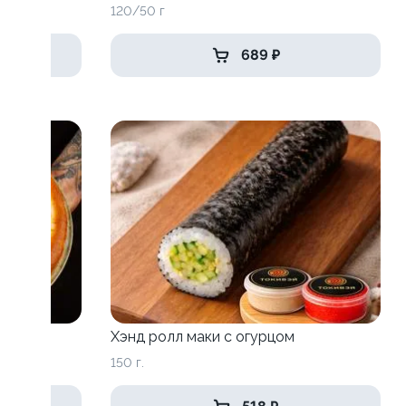
120/50 г
689 ₽
Хэнд ролл маки с огурцом
150 г.