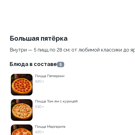
Филадельфия vip To Go
Темпура с креветкой To
Go
250 г
Большая пятёрка
240 г
Внутри — 5 пицц по 28 см: от любимой классики до я
839 ₽
729 ₽
Блюда в составе
5
Пицца Пеперони
420 г
Пицца Том ям с курицей
530 г
Калифорния с креветкой
Окинава To Go
To Go
Пицца Маргарита
210 г
420 г
230 г