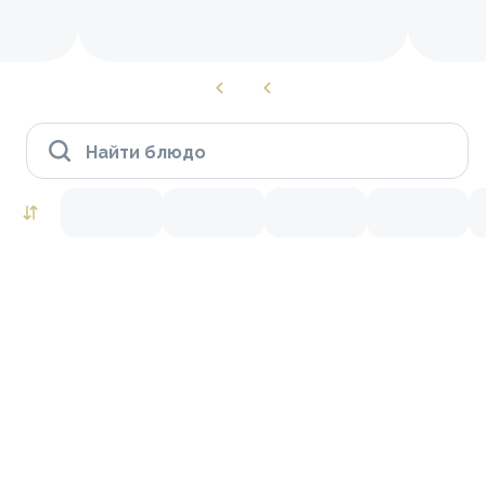
Найти блюдо
Роллы to go
Креветки
Лосось
Тунец
Краб