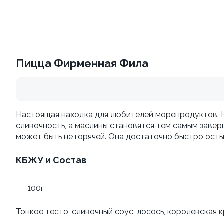
Филадельфия vip To Go
Темпура с креветкой To
Go
250 г
Пицца Фирменная Фила
240 г
839 ₽
729 ₽
Настоящая находка для любителей морепродуктов. Н
сливочность, а маслины становятся тем самым заве
может быть не горячей. Она достаточно быстро осты
КБЖУ и Состав
100г
Калифорния с креветкой
Окинава To Go
To Go
Тонкое тесто, сливочный соус, лосось, королевская к
210 г
230 г