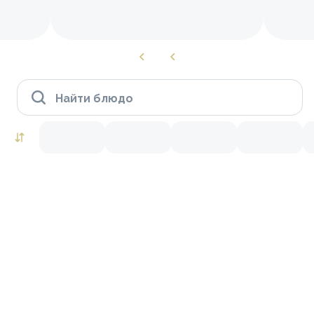
Найти блюдо
Роллы to go
Лосось
Тунец
Краб
Креветки