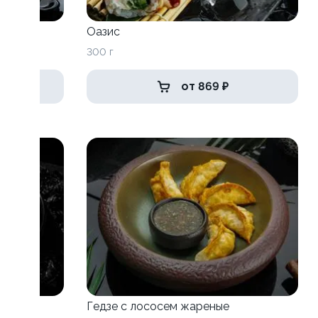
Оазис
300 г
от 869 ₽
Гедзе с лососем жареные