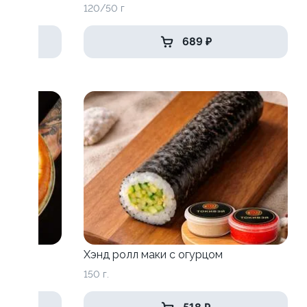
120/50 г
689 ₽
Хэнд ролл маки с огурцом
150 г.