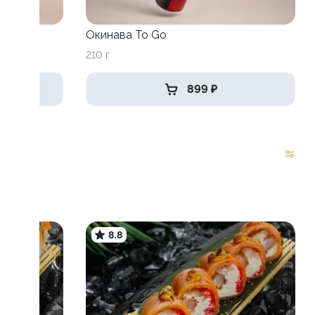
o Go
Окинава To Go
210 г
899 ₽
8.8