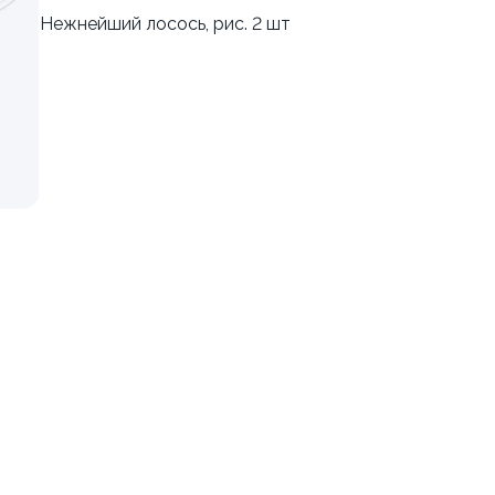
Нежнейший лосось, рис. 2 шт
креветкой To Go
Калифорния с креветкой T
230 г
729 ₽
829 ₽
Курица
9.6