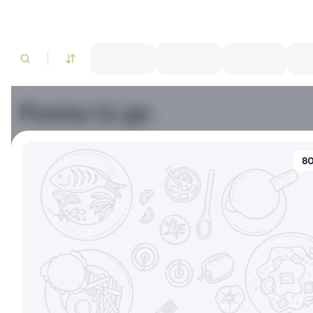
Роллы to go
Креветки
Лосось
Краб
Тунец
80