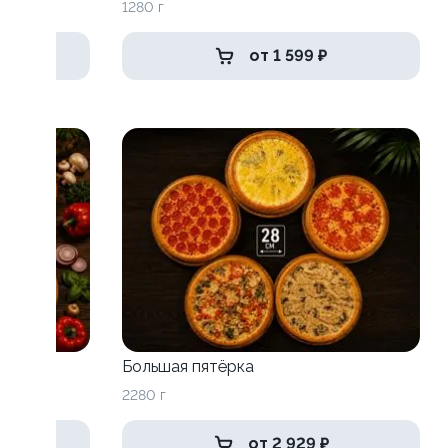
1280 г
от 1 599 ₽
Большая пятёрка
2280 г
от 2 929 ₽