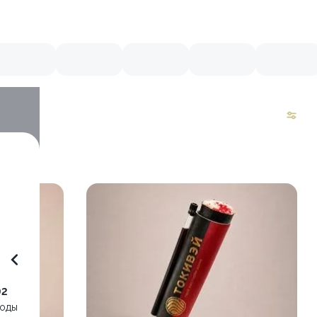
92
воды