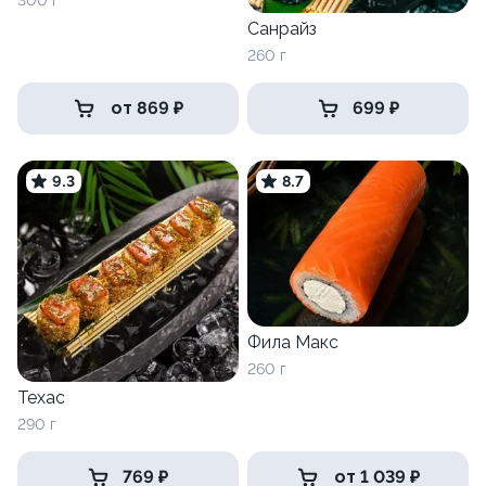
300 г
Санрайз
260 г
от 869 ₽
699 ₽
9.3
8.7
Фила Макс
260 г
Техас
290 г
769 ₽
от 1 039 ₽