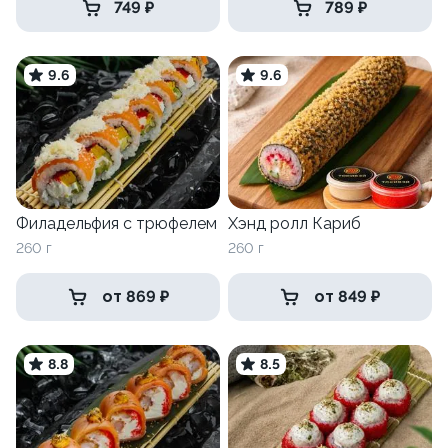
749 ₽
789 ₽
9.6
9.6
Филадельфия с трюфелем
Хэнд ролл Кариб
260 г
260 г
от 869 ₽
от 849 ₽
8.8
8.5