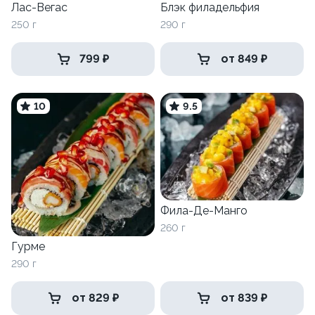
Лас-Вегас
Блэк филадельфия
250 г
290 г
799 ₽
от 849 ₽
10
9.5
Фила-Де-Манго
260 г
Гурме
290 г
от 829 ₽
от 839 ₽