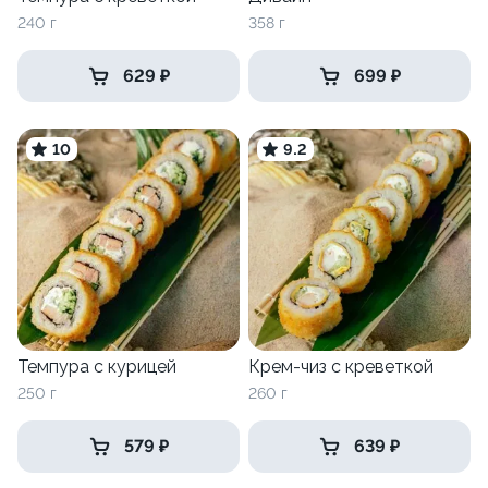
240 г
358 г
629 ₽
699 ₽
10
9.2
Темпура с курицей
Крем-чиз с креветкой
250 г
260 г
579 ₽
639 ₽