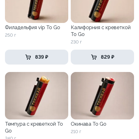
Филадельфия vip To Go
Калифорния с креветкой
To Go
250 г
230 г
839 ₽
829 ₽
Темпура с креветкой To
Окинава To Go
Go
210 г
240 г