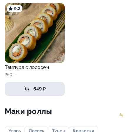
9.2
Темпура с лососем
250 г
649 ₽
Маки роллы
Угорь
Лосось
Тунец
Креветки