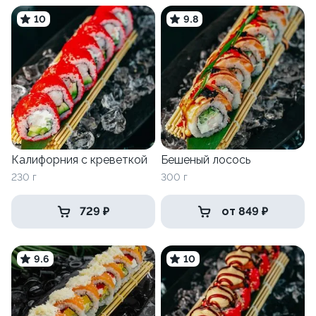
10
9.8
Калифорния с креветкой
Бешеный лосось
230 г
300 г
729 ₽
от 849 ₽
9.6
10