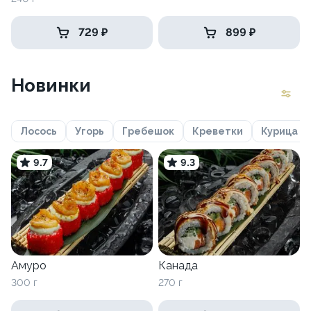
729 ₽
899 ₽
Новинки
Лосось
Угорь
Гребешок
Креветки
Курица
9.7
9.3
Амуро
Канада
300 г
270 г