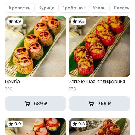
Креветки
Курица
Гребешок
Угорь
Лосось
9.9
9.5
Бомба
Запеченная Калифорния
320 г
270 г
689 ₽
769 ₽
9.9
9.8