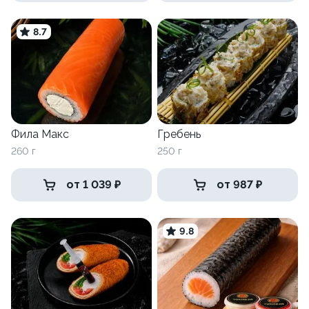
8.7
Фила Макс
Гребень
260 г
250 г
от 1 039 ₽
от 987 ₽
9.8