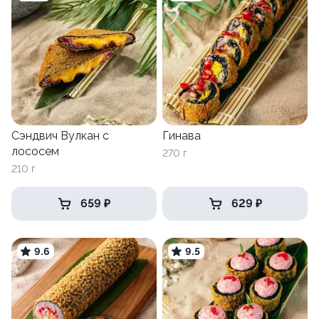
Сэндвич Вулкан с
Гинава
лососем
270 г
210 г
659 ₽
629 ₽
9.6
9.5