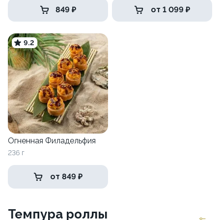
849 ₽
от 1 099 ₽
9.2
Огненная Филадельфия
236 г
от 849 ₽
Темпура роллы