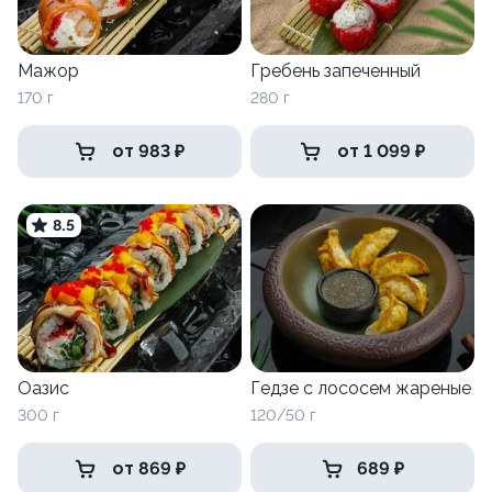
Мажор
Гребень запеченный
170 г
280 г
от 983 ₽
от 1 099 ₽
8.5
Оазис
Гедзе с лососем жареные
300 г
120/50 г
от 869 ₽
689 ₽