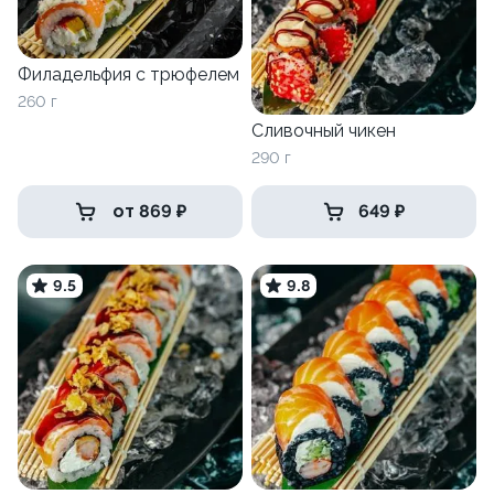
Филадельфия с трюфелем
260 г
Сливочный чикен
290 г
от 869 ₽
649 ₽
9.5
9.8