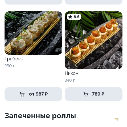
8.5
Гребень
250 г
Нихон
340 г
от 987 ₽
789 ₽
Запеченные роллы