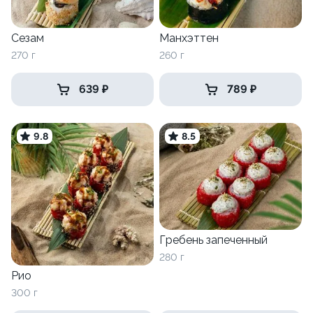
Сезам
Манхэттен
270 г
260 г
639 ₽
789 ₽
9.8
8.5
Гребень запеченный
280 г
Рио
300 г