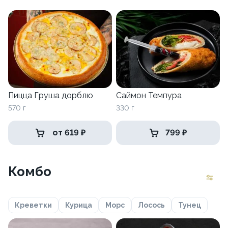
Пицца Груша дорблю
Саймон Темпура
570 г
330 г
от 619 ₽
799 ₽
Комбо
Креветки
Курица
Морс
Лосось
Тунец