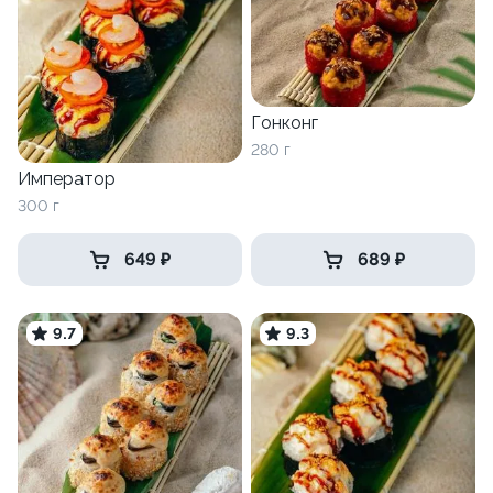
Гонконг
280 г
Император
300 г
649 ₽
689 ₽
9.7
9.3