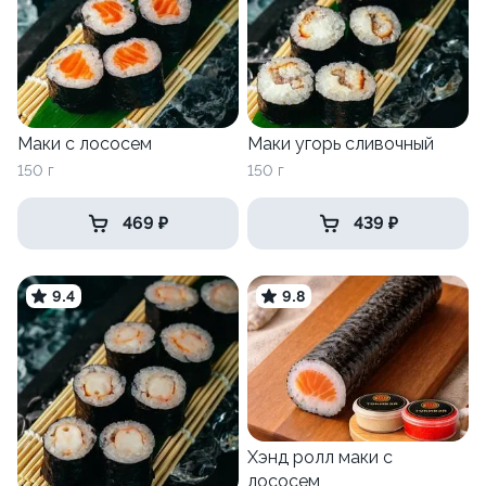
Маки с лососем
Маки угорь сливочный
150 г
150 г
469 ₽
439 ₽
9.4
9.8
Хэнд ролл маки с
лососем