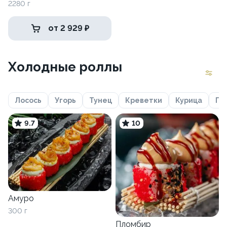
2280 г
от 2 929 ₽
Холодные роллы
Лосось
Угорь
Тунец
Креветки
Курица
Гр
9.7
10
Амуро
300 г
Пломбир