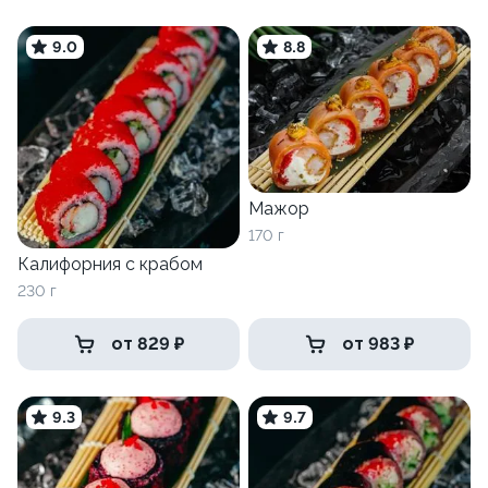
9.0
8.8
Мажор
170 г
Калифорния с крабом
230 г
от 829 ₽
от 983 ₽
9.3
9.7