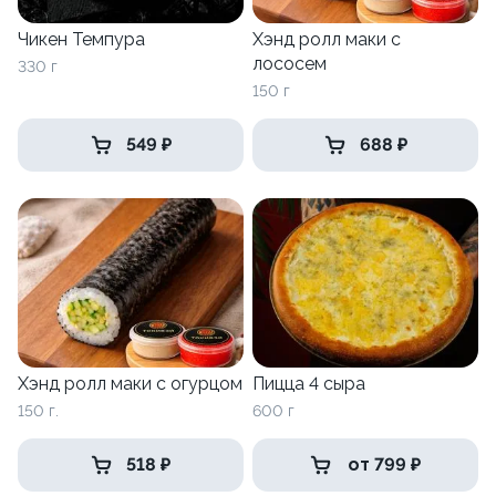
Чикен Темпура
Хэнд ролл маки с
лососем
330 г
150 г
549 ₽
688 ₽
Хэнд ролл маки с огурцом
Пицца 4 сыра
150 г.
600 г
518 ₽
от 799 ₽