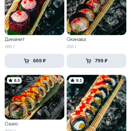
Динамит
Окинава
260 г
210 г
669 ₽
799 ₽
8.5
9.1
Оазис