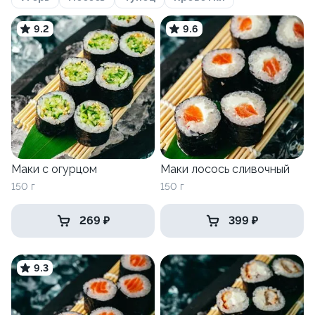
9.2
9.6
Маки с огурцом
Маки лосось сливочный
150 г
150 г
269 ₽
399 ₽
9.3