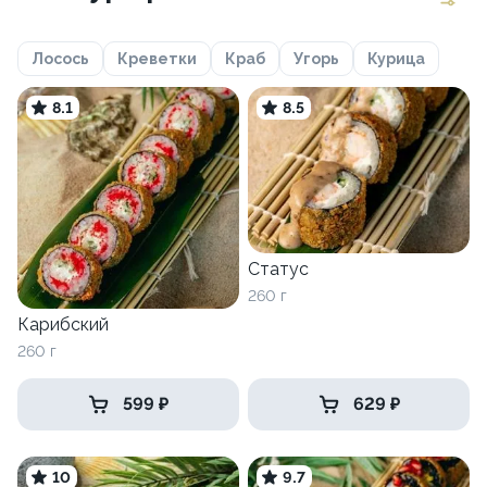
Лосось
Креветки
Краб
Угорь
Курица
8.1
8.5
Статус
260 г
Карибский
260 г
599 ₽
629 ₽
10
9.7