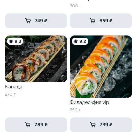
300 г
749 ₽
659 ₽
9.3
9.2
Канада
270 г
Филадельфия vip
250 г
789 ₽
739 ₽