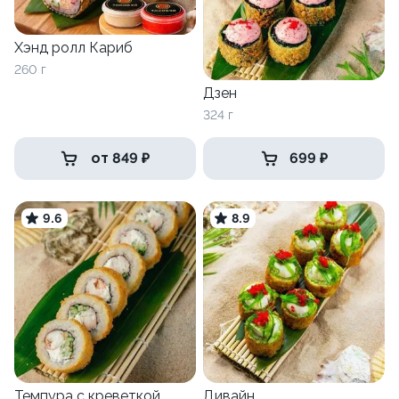
Хэнд ролл Кариб
260 г
Дзен
324 г
от 849 ₽
699 ₽
9.6
8.9
Темпура с креветкой
Дивайн