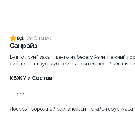
Филадельфия vip To Go
Калифорния с креветкой
To Go
250 г
9,1
28 Оценок
230 г
Санрайз
839 ₽
829 ₽
Будто яркий закат где-то на берегу Азии. Нежный л
рис делает вкус глубже и выразительнее. Ролл для те
КБЖУ и Состав
100г
Лосось, творожный сыр, апельсин, спайси соус, масаг
Темпура с креветкой To
Окинава To Go
Go
210 г
240 г