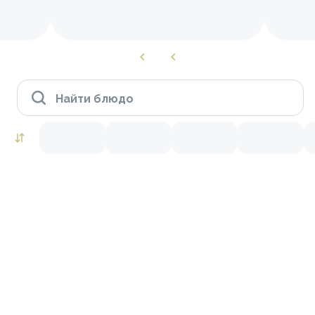
Найти блюдо
Роллы to go
Тунец
Краб
Лосось
Креветки