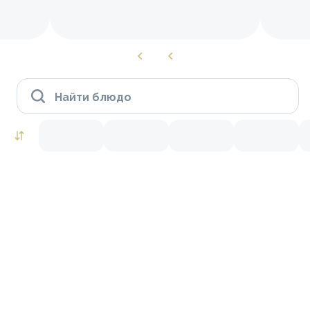
Найти блюдо
Роллы to go
Креветки
Лосось
Краб
Тунец