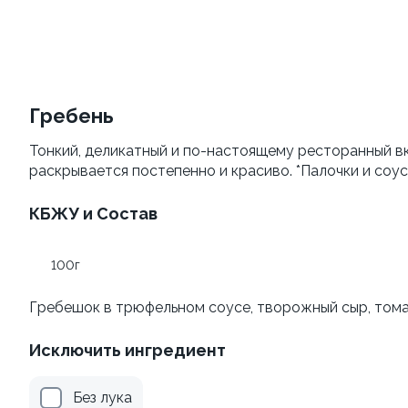
Филадельфия vip To Go
Калифорния с креветкой
To Go
250 г
Гребень
230 г
Тонкий, деликатный и по-настоящему ресторанный в
839 ₽
829 ₽
раскрывается постепенно и красиво. *Палочки и соус
КБЖУ и Состав
100г
Гребешок в трюфельном соусе, творожный сыр, томаг
Исключить ингредиент
Темпура с креветкой To
Окинава To Go
Go
210 г
Без лука
240 г