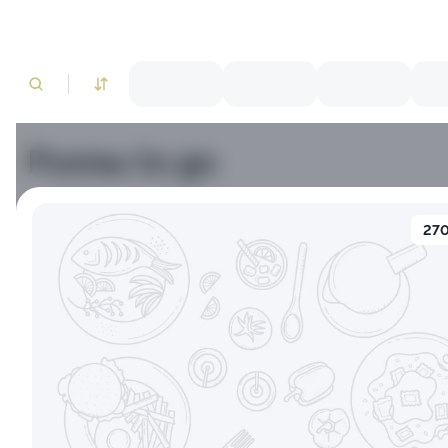
Роллы to go
Креветки
Лосось
Тунец
Краб
270