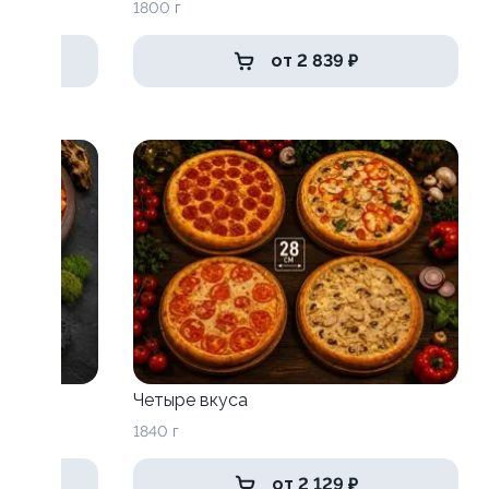
1800 г
от 2 839 ₽
Четыре вкуса
1840 г
от 2 129 ₽