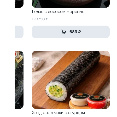
Гедзе с лососем жареные
120/50 г
689 ₽
Хэнд ролл маки с огурцом