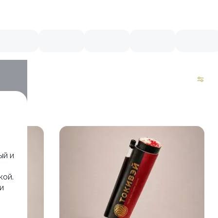
ый и
кой.
и