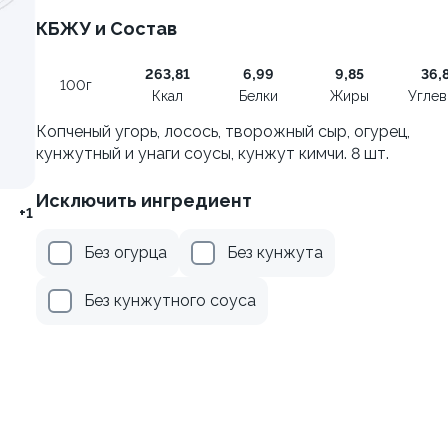
КБЖУ и Состав
 с креветкой To Go
Темпура с креветкой To G
263,81
6,99
9,85
36,
240 г
100г
Ккал
Белки
Жиры
Угле
829 ₽
729 ₽
Копченый угорь, лосось, творожный сыр, огурец,
кунжутный и унаги соусы, кунжут кимчи. 8 шт.
Исключить ингредиент
+1
Без огурца
Без кунжута
ебешок
Без кунжутного соуса
9.6