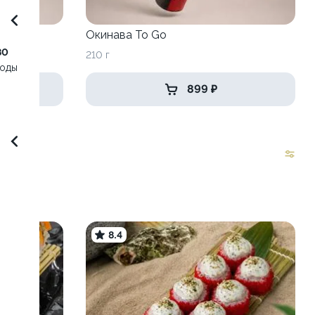
o
Окинава To Go
80
210 г
воды
899 ₽
8.4