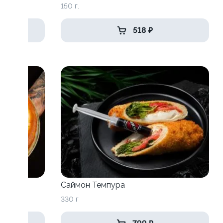
150 г.
518 ₽
Саймон Темпура
330 г