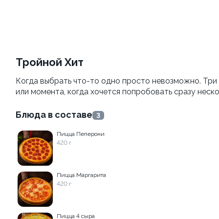
Филадельфия vip To Go
Калифорния с креветкой
To Go
250 г
Тройной Хит
230 г
Когда выбрать что-то одно просто невозможно. Три 
839 ₽
829 ₽
или момента, когда хочется попробовать сразу неск
Блюда в составе
3
Пицца Пеперони
420 г
Пицца Маргарита
420 г
Темпура с креветкой To
Окинава To Go
Go
210 г
Пицца 4 сыра
240 г