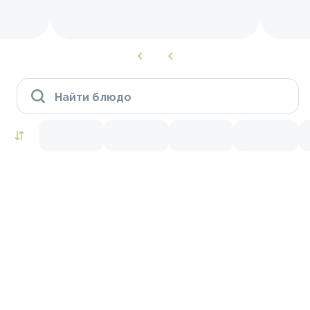
Найти блюдо
Роллы to go
Тунец
Лосось
Краб
Креветки