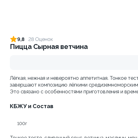
Филадельфия vip To Go
Калифорния с креветкой
To Go
250 г
9,8
28 Оценок
230 г
Пицца Сырная ветчина
839 ₽
829 ₽
Лёгкая, нежная и невероятно аппетитная. Тонкое тес
завершают композицию лёгкими средиземноморскими 
Это связано с особенностями приготовления и време
КБЖУ и Состав
Темпура с креветкой To
Окинава To Go
100г
Go
210 г
240 г
Тонкое тесто, сливочный соус, ветчина, маслины, моц