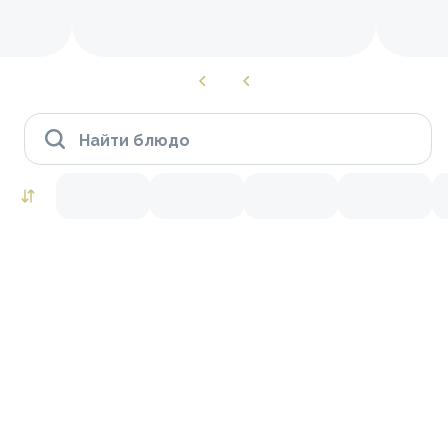
Найти блюдо
Роллы to go
Тунец
Лосось
Краб
Креветки