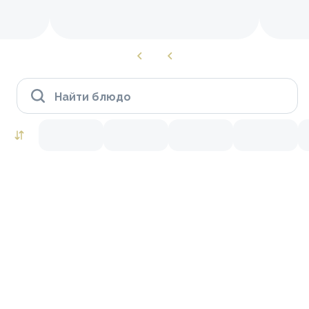
Найти блюдо
Роллы to go
Лосось
Креветки
Тунец
Краб