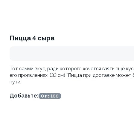
Филадельфия vip To Go
Калифорния с креветкой
To Go
250 г
Пицца 4 сыра
230 г
839 ₽
829 ₽
Тот самый вкус, ради которого хочется взять ещё ку
его проявлениях. (33 см) *Пицца при доставке може
пути.
Добавьте:
0 из 100
Темпура с креветкой To
Окинава To Go
Go
210 г
240 г