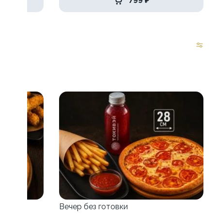
799 ₽
зу
Вечер без готовки