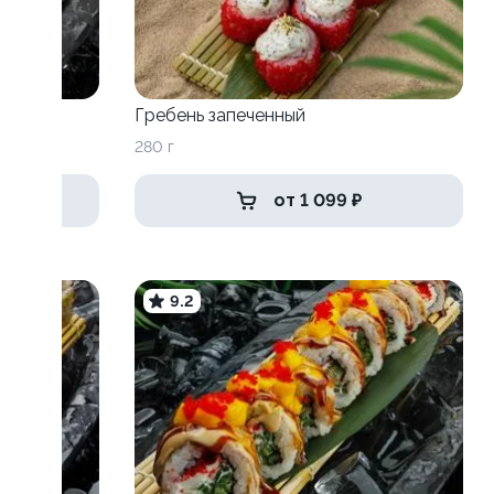
Гребень запеченный
280 г
от 1 099 ₽
9.2