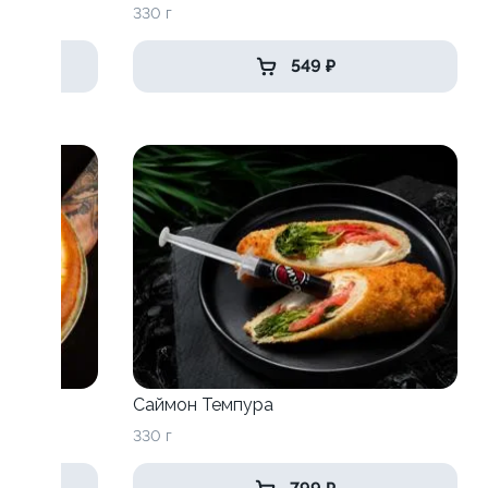
330 г
549 ₽
Саймон Темпура
330 г