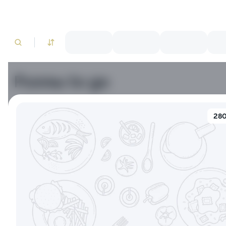
Роллы to go
Тунец
Краб
Лосось
Креветки
280