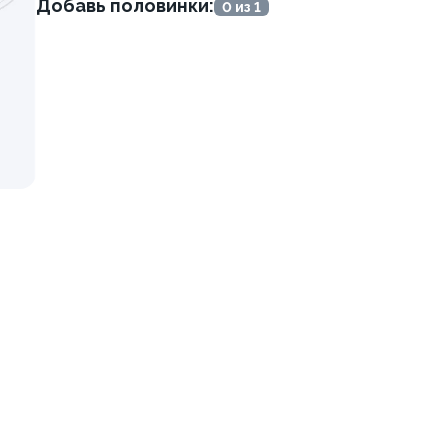
Добавь половинки:
0 из 1
 с креветкой To Go
Темпура с креветкой To G
240 г
829 ₽
729 ₽
Краб
9.6