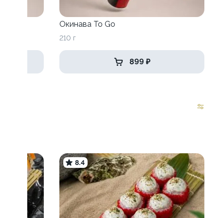
o
Окинава To Go
210 г
899 ₽
8.4