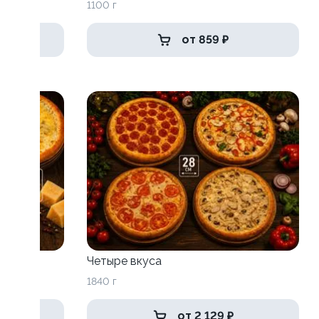
1100 г
от 859 ₽
Четыре вкуса
1840 г
от 2 129 ₽