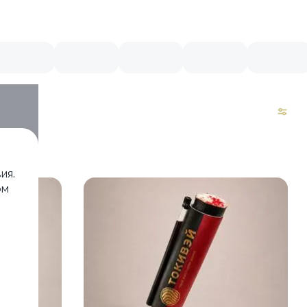
ия.
ом