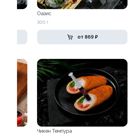
Оазис
300 г
от 869 ₽
Чикен Темпура